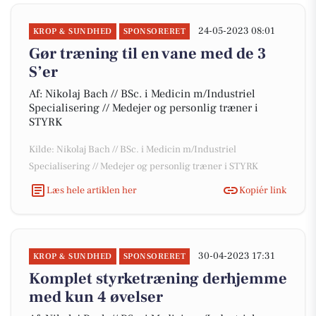
24-05-2023 08:01
KROP & SUNDHED
SPONSORERET
Gør træning til en vane med de 3
S’er
Af: Nikolaj Bach // BSc. i Medicin m/Industriel
Specialisering // Medejer og personlig træner i
STYRK
Kilde: Nikolaj Bach // BSc. i Medicin m/Industriel
Specialisering // Medejer og personlig træner i STYRK
Læs hele artiklen her
Kopiér link
30-04-2023 17:31
KROP & SUNDHED
SPONSORERET
Komplet styrketræning derhjemme
med kun 4 øvelser