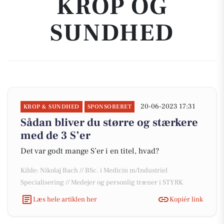
KROP OG
SUNDHED
20-06-2023 17:31
KROP & SUNDHED
SPONSORERET
Sådan bliver du større og stærkere
med de 3 S’er
Det var godt mange S’er i en titel, hvad?
Kilde: Nikolaj Bach // BSc. i Medicin m/Industriel
Specialisering // Medejer og personlig træner i STYRK
Læs hele artiklen her
Kopiér link