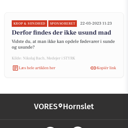
22-03-2023 11:23
KROP & SUNDHED
SPONSORERET
Derfor findes der ikke usund mad
Vidste du, at man ikke kan opdele fødevarer i sunde
og usunde?
Kilde: Nikolaj Bach, Medejer i STYRK
Læs hele artiklen her
Kopiér link
VORES
Hornslet