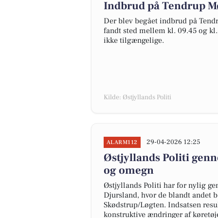
Indbrud på Tendrup Mø
Der blev begået indbrud på Tendru
fandt sted mellem kl. 09.45 og kl
ikke tilgængelige.
Kilde: Østjyllands Politi
29-04-2026 12:25
ALARM112
Østjyllands Politi gen
og omegn
Østjyllands Politi har for nylig 
Djursland, hvor de blandt andet b
Skødstrup/Løgten. Indsatsen resul
konstruktive ændringer af køretøj