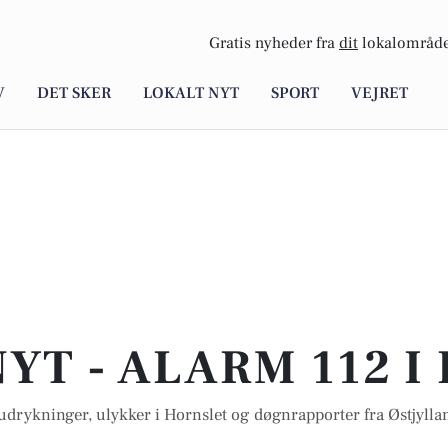
Gratis nyheder fra
dit
lokalområde
V
DET SKER
LOKALT NYT
SPORT
VEJRET
YT - ALARM 112 
udrykninger, ulykker i Hornslet og døgnrapporter fra Østjyllan