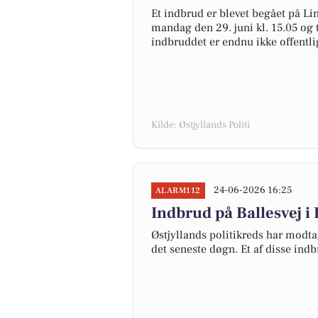
Et indbrud er blevet begået på Li
mandag den 29. juni kl. 15.05 og t
indbruddet er endnu ikke offentli
Kilde: Østjyllands Politi
24-06-2026 16:25
ALARM112
Indbrud på Ballesvej i
Østjyllands politikreds har modta
det seneste døgn. Et af disse indb