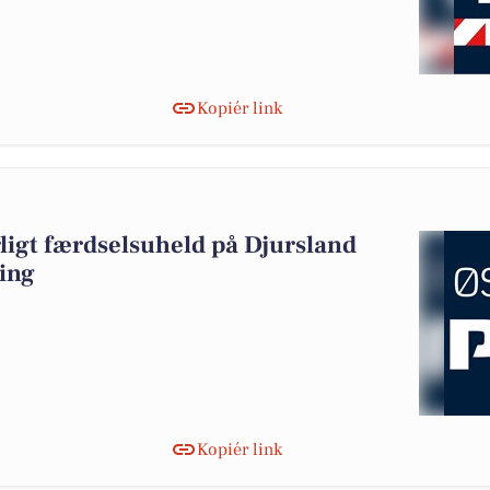
Kopiér link
rligt færdselsuheld på Djursland
ing
Kopiér link