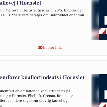
llevej i Hornslet
p Møllevej i Hornslet tirsdag d. 26/5. Indbruddet
. 11.30. Yderligere detaljer om indbruddet er endnu
Kopiér link
nemfører knallertindsats i Hornslet
gennemført en omfattende knallertindsats på
esøgte Hornslet, Ebeltoft, Grenaa, Rønde og
terede i flere sager om ulovlig kørsel og
er.