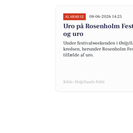
08-06-2026 14:25
ALARM112
Uro på Rosenholm Festi
og uro
Under festivalweekenden i Østjyllan
kredsen, herunder Rosenholm Festi
tilfælde af uro.
Kilde: Østjyllands Politi