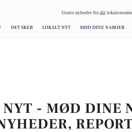
Gratis nyheder fra
dit
lokalområde
V
DET SKER
LOKALT NYT
MØD DINE NABOER
 NYT - MØD DINE 
NYHEDER, REPOR