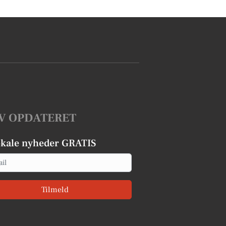
V OPDATERET
okale nyheder GRATIS
Tilmeld