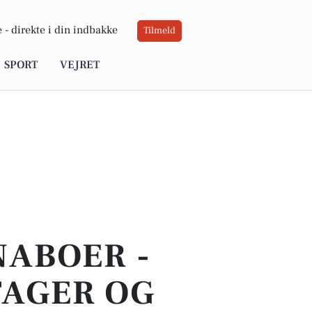
 -
direkte i din indbakke
Tilmeld
SPORT
VEJRET
NABOER -
TAGER OG