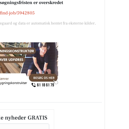
nsøgningsfristen er overskredet
k/find-job/5942805
gegaard og data er automatisk hentet fra eksterne kilder,
le nyheder GRATIS