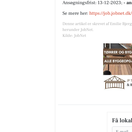
Ansøgningsfrist: 13-12-2023;
- a
Se mere her:
https://job.jobnet.d
Denne artikel er skrevet af Emilie Bjer
herunder JobNet.
Kilde: JobNet
Få loka
Email