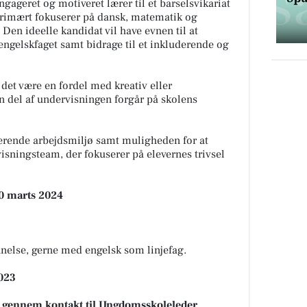
gageret og motiveret lærer til et barselsvikariat
 primært fokuserer på dansk, matematik og
e. Den ideelle kandidat vil have evnen til at
engelskfaget samt bidrage til et inkluderende og
 det være en fordel med kreativ eller
 del af undervisningen forgår på skolens
derende arbejdsmiljø samt muligheden for at
visningsteam, der fokuserer på elevernes trivsel
10 marts 2024
nnelse, gerne med engelsk som linjefag.
023
er gennem kontakt til Ungdomsskoleleder