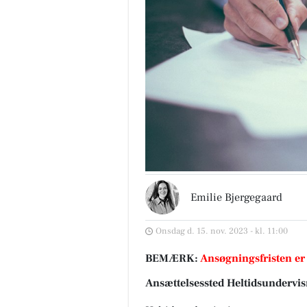
Emilie Bjergegaard
Onsdag d. 15. nov. 2023 - kl. 11:00
BEMÆRK:
Ansøgningsfristen er
Ansættelsessted Heltidsundervis