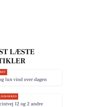
ST LÆSTE
TIKLER
JRET
og lun vind over dagen
LIGMARKED
intvej 12 og 2 andre