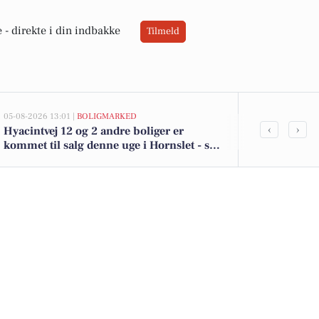
 -
direkte i din indbakke
Tilmeld
05-08-2026 13:01 |
BOLIGMARKED
05-08-2026 09:0
‹
›
Hyacintvej 12 og 2 andre boliger er
Udforsk wee
kommet til salg denne uge i Hornslet - se
Hornslet: Fra
boligerne her.