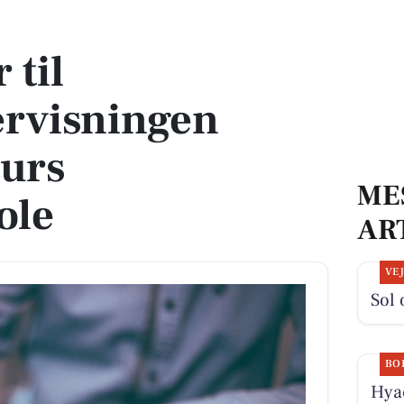
en under Syddjurs Ungdomsskole
 til
ervisningen
jurs
ME
ole
AR
VE
Sol 
BO
Hyac