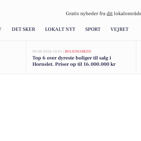
Gratis nyheder fra
dit
lokalområde
V
DET SKER
LOKALT NYT
SPORT
VEJRET
05-08-2026 13:01 |
BOLIGMARKED
Top 6 over dyreste boliger til salg i
Hornslet. Priser op til 16.000.000 kr