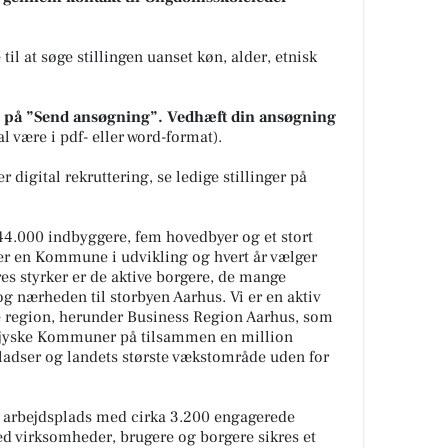
l at søge stillingen uanset køn, alder, etnisk
ke på ”Send ansøgning”. Vedhæft din ansøgning
l være i pdf- eller word-format).
igital rekruttering, se ledige stillinger på
.000 indbyggere, fem hovedbyer og et stort
r en Kommune i udvikling og hvert år vælger
ores styrker er de aktive borgere, de mange
 nærheden til storbyen Aarhus. Vi er en aktiv
e region, herunder Business Region Aarhus, s
om
stjyske Kommuner på tilsammen en million
pladser og landets største vækstområde uden for
 arbejdsplads med cirka 3.200 engagerede
 virksomheder, brugere og borgere sikres et