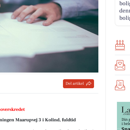
boli
denn
boli
Del artikel
 overskredet
ningen Maarupvej 3 i Kolind, f
uldtid