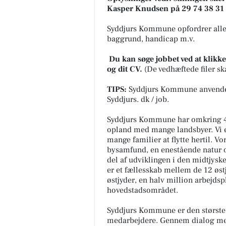
Kasper Knudsen på 29 74 38 31
Syddjurs Kommune opfordrer alle ti
baggrund, handicap m.v.
Du kan søge jobbet ved at klik
og dit CV.
(De vedhæftede filer ska
TIPS:
Syddjurs Kommune anvender d
Syddjurs. dk / job.
Syddjurs Kommune har omkring 44
opland med mange landsbyer. Vi e
mange familier at flytte hertil. V
bysamfund, en enestående natur og
del af udviklingen i den midtjysk
er et fællesskab mellem de 12 ø
østjyder, en halv million arbejds
hovedstadsområdet.
Syddjurs Kommune er den største
medarbejdere. Gennem dialog med