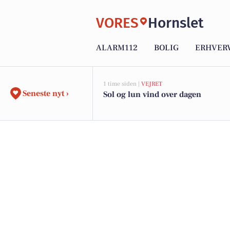
VORES
Hornslet
ALARM112
BOLIG
ERHVER
1 time siden |
VEJRET
Seneste nyt ›
Sol og lun vind over dagen