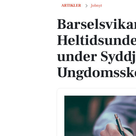
Barselsvikar til Heltidsundervisning
ARTIKLER
Jobnyt
Barselsvikar
Heltidsund
under Sydd
Ungdomssk