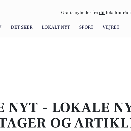
Gratis nyheder fra
dit
lokalområde
V
DET SKER
LOKALT NYT
SPORT
VEJRET
E NYT - LOKALE N
TAGER OG ARTIKL