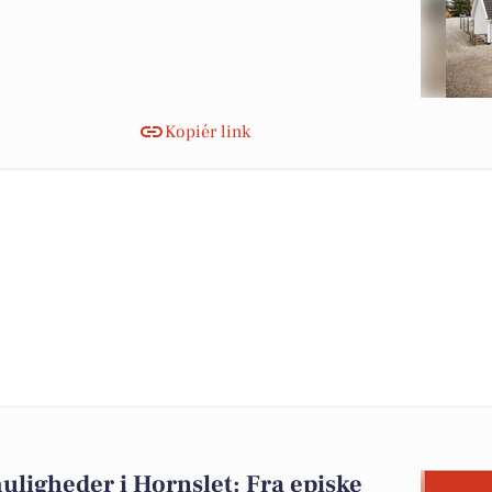
Kopiér link
ligheder i Hornslet: Fra episke