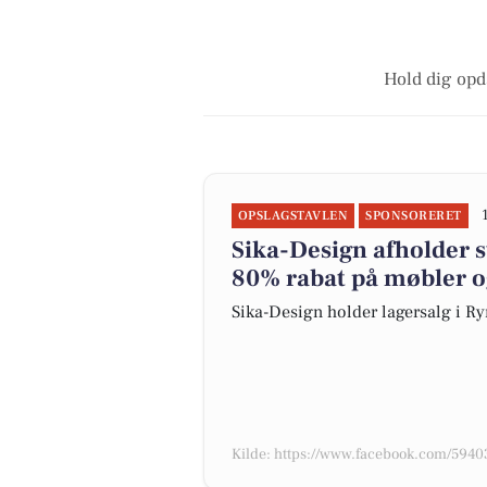
Hold dig opd
OPSLAGSTAVLEN
SPONSORERET
Sika-Design afholder s
80% rabat på møbler o
Sika-Design holder lagersalg i R
Kilde: https://www.facebook.com/59