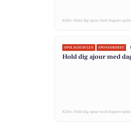
Kilde: Hold dig ajour med dagens opdat
OPSLAGSTAVLEN
SPONSORERET
Hold dig ajour med da
Kilde: Hold dig ajour med dagens opdat