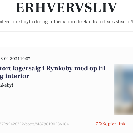
ERHVERVSLIV
ateret med nyheder og information direkte fra erhvervslivet i 
18-04-2024 10:07
tort lagersalg i Rynkeby med op til
g interiør
ynkeby!
Kopiér link
4037299428722/posts/818796190286164