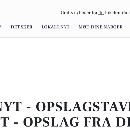
Gratis nyheder fra
dit
lokalområde
V
DET SKER
LOKALT NYT
MØD DINE NABOER
NYT - OPSLAGSTAVL
T - OPSLAG FRA D