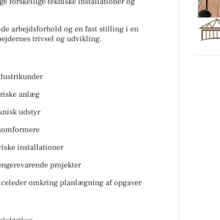
 forskellige tekniske installationer og
e arbejdsforhold og en fast stilling i en
jdernes trivsel og udvikling.
ndustrikunder
triske anlæg
eknisk udstyr
nsomformere
riske installationer
længerevarende projekter
iceleder omkring planlægning af opgaver