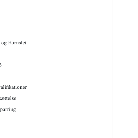
 og Hornslet
5
valifikationer
sættelse
sparring