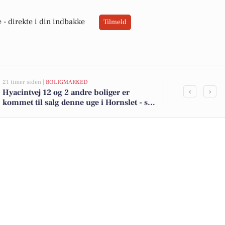
 -
direkte i din indbakke
Tilmeld
21 timer siden |
BOLIGMARKED
05-08-2026 09:0
‹
›
Hyacintvej 12 og 2 andre boliger er
Udforsk wee
kommet til salg denne uge i Hornslet - se
Hornslet: Fra
boligerne her.