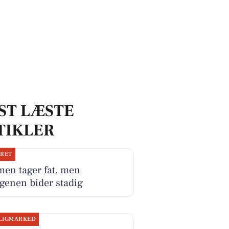
ST LÆSTE
TIKLER
JRET
en tager fat, men
genen bider stadig
LIGMARKED