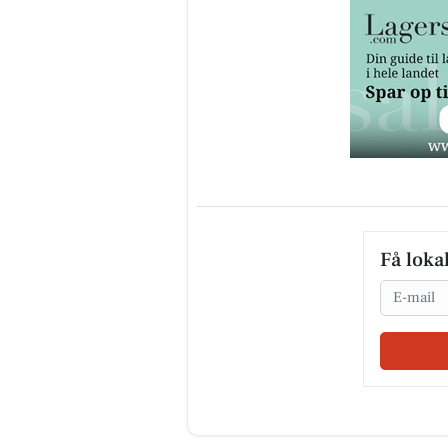
Få loka
Email