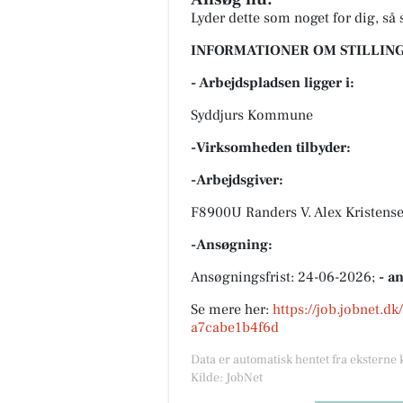
Lyder dette som noget for dig, så 
INFORMATIONER OM STILLING
- Arbejdspladsen ligger i:
Syddjurs Kommune
-Virksomheden tilbyder:
-Arbejdsgiver:
F8900U Randers V. Alex Kristense
-Ansøgning:
Ansøgningsfrist: 24-06-2026;
- a
Se mere her:
https://job.jobnet.d
a7cabe1b4f6d
Data er automatisk hentet fra eksterne 
Kilde: JobNet