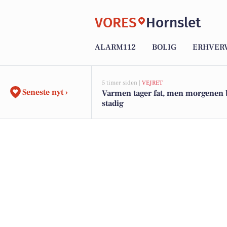
VORES
Hornslet
ALARM112
BOLIG
ERHVER
5 timer siden |
VEJRET
Seneste nyt ›
Varmen tager fat, men morgenen 
stadig