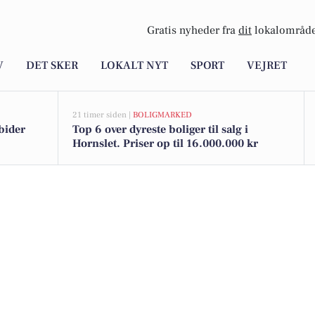
Gratis nyheder fra
dit
lokalområde
V
DET SKER
LOKALT NYT
SPORT
VEJRET
21 timer siden |
BOLIGMARKED
bider
Top 6 over dyreste boliger til salg i
Hornslet. Priser op til 16.000.000 kr