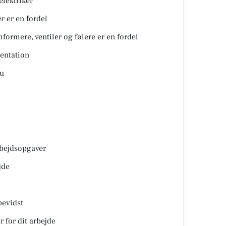
elektriker
r er en fordel
ormere, ventiler og følere er en fordel
entation
u
rbejdsopgaver
jde
bevidst
r for dit arbejde