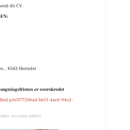
send dit CV.
EN:
n, , 8543 Hornslet
nsøgningsfristen er overskredet
k/find-job/077206a4-b651-4ae6-94e2-
kilder, herunder JobNet.