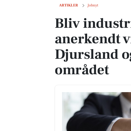
Bliv industrielektriker hos anerkendt
ARTIKLER
Jobnyt
Bliv industr
anerkendt 
Djursland o
området