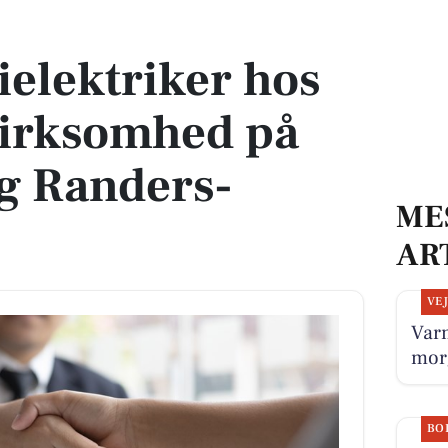
 virksomhed på Djursland og Randers-området
ielektriker hos
virksomhed på
g Randers-
ME
AR
VE
Varm
mor
BO