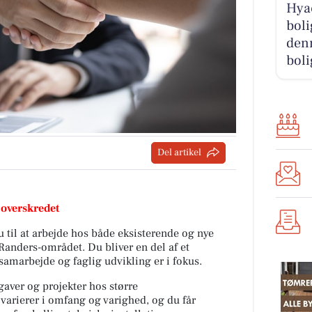
Hyac
boli
denn
boli
Del artikel
 overskredet
til at arbejde hos både eksisterende og nye
Randers-området. Du bliver en del af et
 samarbejde og faglig udvikling er i fokus.
gaver og projekter hos større
varierer i omfang og varighed, og du får