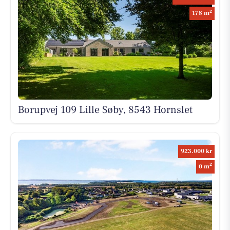
2
178 m
Borupvej 109 Lille Søby, 8543 Hornslet
923.000 kr
2
0 m