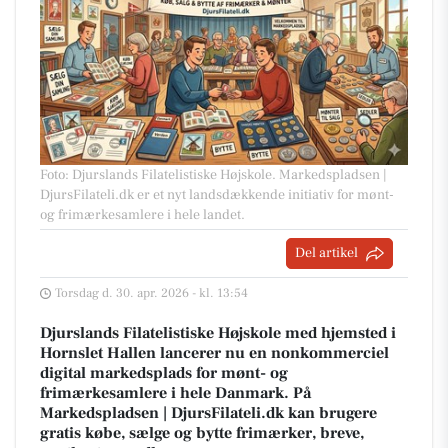
Foto: Djurslands Filatelistiske Højskole
.
Markedspladsen |
DjursFilateli.dk er et nyt landsdækkende initiativ for mønt-
og frimærkesamlere i hele landet.
Del artikel
Torsdag d. 30. apr. 2026 - kl. 13:54
Djurslands Filatelistiske Højskole med hjemsted i
Hornslet Hallen lancerer nu en nonkommerciel
digital markedsplads for mønt- og
frimærkesamlere i hele Danmark. På
Markedspladsen | DjursFilateli.dk kan brugere
gratis købe, sælge og bytte frimærker, breve,