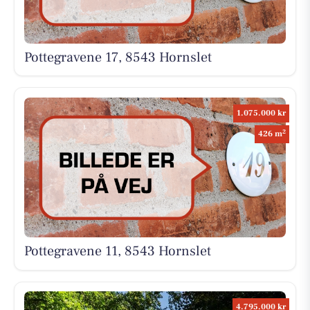
Pottegravene 17, 8543 Hornslet
1.075.000 kr
2
426 m
Pottegravene 11, 8543 Hornslet
4.795.000 kr