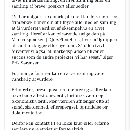
arvet frimærkesamling, en møntsamling eller en
samling af breve, postkort eller sedler.
“Vi har indgået et samarbejde med landets mønt- og
frimærkeklubber om at tilbyde alle med en samling
at få vurderet værdien af eksempelvis en arvet
samling. Herefter kan pårørende sælge den på
Markedspladsen | DjursFilateli.dk, hvor målgruppen
af samlere kigger efter nye fund. Så uden tvivl
forventer vi også, at markedspladsen bliver en
succes som de andre projekter, vi har søsat,” siger
Erik Sørensen.
For mange familier kan en arvet samling være
vanskelig at vurdere.
Frimærker, breve, postkort, mønter og sedler kan
have både affektionsværdi, historisk værdi og
økonomisk værdi. Men værdien afhænger ofte af
stand, sjældenhed, efterspørgsel, oprindelse og
dokumentation.
Derfor kan kontakt til en lokal klub eller erfarne
samlere være et vigtigt første skridt.