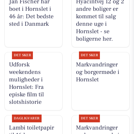
Jan Fischer har
Hyacintvej 12 og 2
boet i Hornslet i
andre boliger er
46 år: Det bedste
kommet til salg
sted i Danmark
denne uge i
Hornslet - se
boligerne her.
DET SKER
DET SKER
Udforsk
Markvandringer
weekendens
og borgermøde i
muligheder i
Hornslet
Hornslet: Fra
episke film til
slotshistorie
DAGLIGVARER
DET SKER
Lambi toiletpapir
Markvandringer