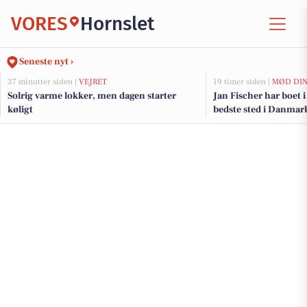
VORES
Hornslet
Seneste nyt ›
37 minutter siden |
VEJRET
19 timer siden |
MØD DIN
Solrig varme lokker, men dagen starter
Jan Fischer har boet i
køligt
bedste sted i Danmar