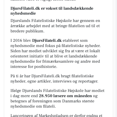
DjursFilateli.dk er vokset til landsdækkende
nyhedsmedie
Djurslands Filatelistiske Højskole har gennem en
årrække arbejdet med at bringe filatelien ud til et
bredere publikum.
I 2016 blev
DjursFilateli.dk
etableret som
nyhedsmedie med fokus på filatelistiske nyheder.
Siden har mediet udviklet sig fra at være et lokalt
orienteret initiativ til at blive et landsdækkende
nyhedsmedie for frimærkesamlere og andre med
interesse for posthistorie.
På ti år har DjursFilateli.dk bragt filatelistiske
nyheder, egne artikler, interviews og reportager.
Ifølge Djurslands Filatelistiske Højskole har mediet
i dag mere end
28.950 læsere om måneden
og
betegnes af foreningen som Danmarks største
nyhedsmedie om filateli.
Lanceringen af Markedspladsen er derfor endnu et