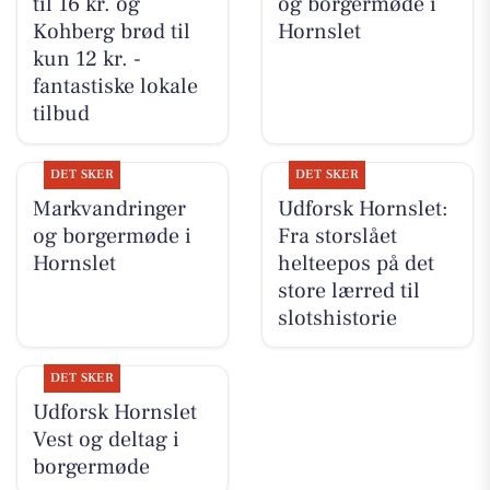
til 16 kr. og
og borgermøde i
Kohberg brød til
Hornslet
kun 12 kr. -
fantastiske lokale
tilbud
DET SKER
DET SKER
Markvandringer
Udforsk Hornslet:
og borgermøde i
Fra storslået
Hornslet
helteepos på det
store lærred til
slotshistorie
DET SKER
Udforsk Hornslet
Vest og deltag i
borgermøde