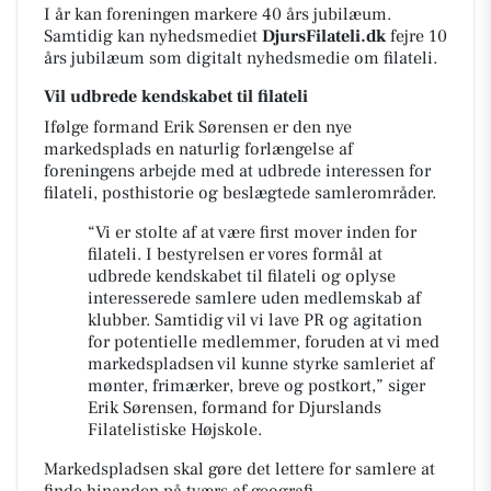
I år kan foreningen markere 40 års jubilæum.
Samtidig kan nyhedsmediet
DjursFilateli.dk
fejre 10
års jubilæum som digitalt nyhedsmedie om filateli.
Vil udbrede kendskabet til filateli
Ifølge formand Erik Sørensen er den nye
markedsplads en naturlig forlængelse af
foreningens arbejde med at udbrede interessen for
filateli, posthistorie og beslægtede samlerområder.
“Vi er stolte af at være first mover inden for
filateli. I bestyrelsen er vores formål at
udbrede kendskabet til filateli og oplyse
interesserede samlere uden medlemskab af
klubber. Samtidig vil vi lave PR og agitation
for potentielle medlemmer, foruden at vi med
markedspladsen vil kunne styrke samleriet af
mønter, frimærker, breve og postkort,” siger
Erik Sørensen, formand for Djurslands
Filatelistiske Højskole.
Markedspladsen skal gøre det lettere for samlere at