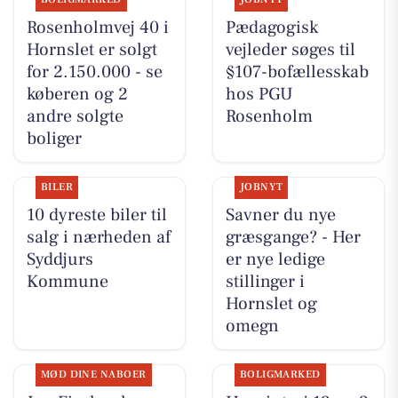
Rosenholmvej 40 i
Pædagogisk
Hornslet er solgt
vejleder søges til
for 2.150.000 - se
§107-bofællesskab
køberen og 2
hos PGU
andre solgte
Rosenholm
boliger
BILER
JOBNYT
10 dyreste biler til
Savner du nye
salg i nærheden af
græsgange? - Her
Syddjurs
er nye ledige
Kommune
stillinger i
Hornslet og
omegn
MØD DINE NABOER
BOLIGMARKED