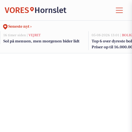
VORES
Hornslet
Seneste nyt ›
16 timer siden |
VEJRET
05-08-2026 13:01 |
BOLI
Sol på menuen, men morgenen bider lidt
Top 6 over dyreste boli
Priser op til 16.000.0