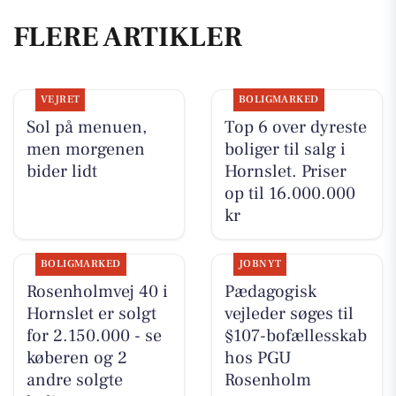
FLERE ARTIKLER
VEJRET
BOLIGMARKED
Sol på menuen,
Top 6 over dyreste
men morgenen
boliger til salg i
bider lidt
Hornslet. Priser
op til 16.000.000
kr
BOLIGMARKED
JOBNYT
Rosenholmvej 40 i
Pædagogisk
Hornslet er solgt
vejleder søges til
for 2.150.000 - se
§107-bofællesskab
køberen og 2
hos PGU
andre solgte
Rosenholm