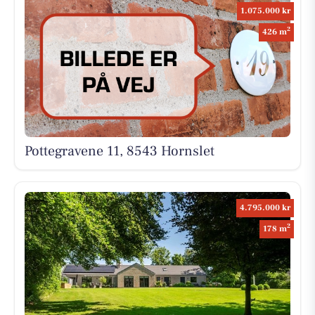
1.075.000 kr
2
426 m
Pottegravene 11, 8543 Hornslet
4.795.000 kr
2
178 m