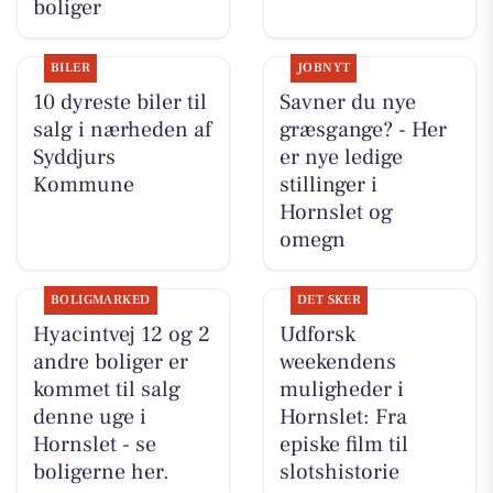
boliger
BILER
JOBNYT
10 dyreste biler til
Savner du nye
salg i nærheden af
græsgange? - Her
Syddjurs
er nye ledige
Kommune
stillinger i
Hornslet og
omegn
BOLIGMARKED
DET SKER
Hyacintvej 12 og 2
Udforsk
andre boliger er
weekendens
kommet til salg
muligheder i
denne uge i
Hornslet: Fra
Hornslet - se
episke film til
boligerne her.
slotshistorie