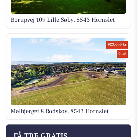
Borupvej 109 Lille Søby, 8543 Hornslet
923.000 kr
2
0 m
Mølbjerget 8 Rodskov, 8543 Hornslet
FÅ TRE GRATIS