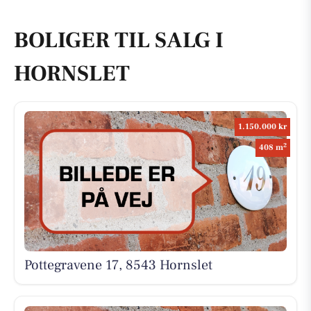
BOLIGER TIL SALG I
HORNSLET
1.150.000 kr
2
408 m
Pottegravene 17, 8543 Hornslet