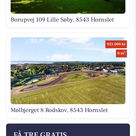
Borupvej 109 Lille Søby, 8543 Hornslet
923.000 kr
2
0 m
Mølbjerget 8 Rodskov, 8543 Hornslet
FÅ TRE GRATIS