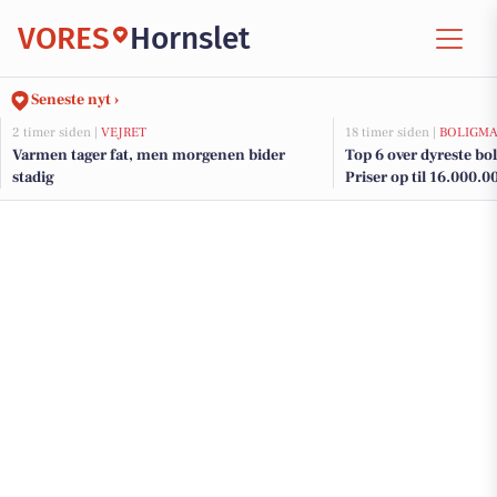
VORES
Hornslet
Seneste nyt ›
2 timer siden |
VEJRET
18 timer siden |
BOLIGM
Varmen tager fat, men morgenen bider
Top 6 over dyreste boli
stadig
Priser op til 16.000.0