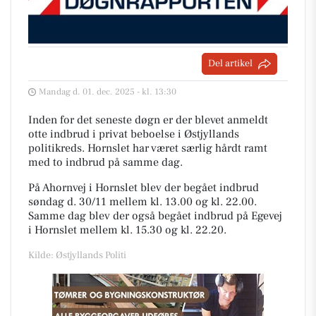
Del artikel
Mandag d. 01. dec. 2025 - kl. 13:30
Inden for det seneste døgn er der blevet anmeldt
otte indbrud i privat beboelse i Østjyllands
politikreds. Hornslet har været særlig hårdt ramt
med to indbrud på samme dag.
På Ahornvej i Hornslet blev der begået indbrud
søndag d. 30/11 mellem kl. 13.00 og kl. 22.00.
Samme dag blev der også begået indbrud på Egevej
i Hornslet mellem kl. 15.30 og kl. 22.20.
Kilde: Østjyllands Politi