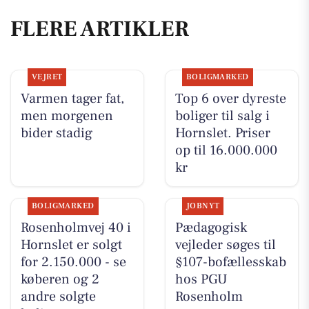
FLERE ARTIKLER
VEJRET
BOLIGMARKED
Varmen tager fat,
Top 6 over dyreste
men morgenen
boliger til salg i
bider stadig
Hornslet. Priser
op til 16.000.000
kr
BOLIGMARKED
JOBNYT
Rosenholmvej 40 i
Pædagogisk
Hornslet er solgt
vejleder søges til
for 2.150.000 - se
§107-bofællesskab
køberen og 2
hos PGU
andre solgte
Rosenholm