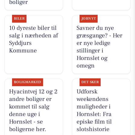
boliger
BILER
JOBNYT
10 dyreste biler til
Savner du nye
salg i nærheden af
græsgange? - Her
Syddjurs
er nye ledige
Kommune
stillinger i
Hornslet og
omegn
BOLIGMARKED
DET SKER
Hyacintvej 12 og 2
Udforsk
andre boliger er
weekendens
kommet til salg
muligheder i
denne uge i
Hornslet: Fra
Hornslet - se
episke film til
boligerne her.
slotshistorie