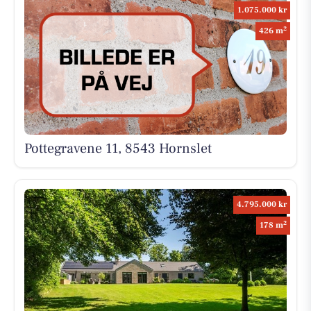
1.075.000 kr
2
426 m
Pottegravene 11, 8543 Hornslet
4.795.000 kr
2
178 m