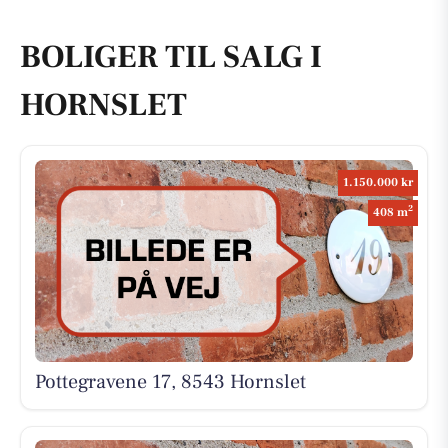
BOLIGER TIL SALG I
HORNSLET
1.150.000 kr
2
408 m
Pottegravene 17, 8543 Hornslet