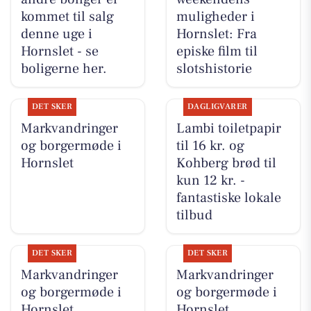
kommet til salg
muligheder i
denne uge i
Hornslet: Fra
Hornslet - se
episke film til
boligerne her.
slotshistorie
DET SKER
DAGLIGVARER
Markvandringer
Lambi toiletpapir
og borgermøde i
til 16 kr. og
Hornslet
Kohberg brød til
kun 12 kr. -
fantastiske lokale
tilbud
DET SKER
DET SKER
Markvandringer
Markvandringer
og borgermøde i
og borgermøde i
Hornslet
Hornslet