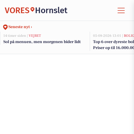
VORES
Hornslet
Seneste nyt ›
14 timer siden |
VEJRET
05-08-2026 13:01 |
BOLI
Sol på menuen, men morgenen bider lidt
Top 6 over dyreste boli
Priser op til 16.000.0