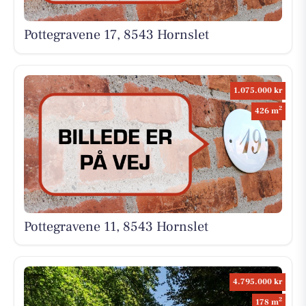
Pottegravene 17, 8543 Hornslet
1.075.000 kr
2
426 m
Pottegravene 11, 8543 Hornslet
4.795.000 kr
2
178 m