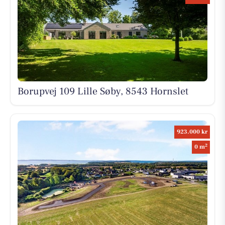
Borupvej 109 Lille Søby, 8543 Hornslet
923.000 kr
2
0 m