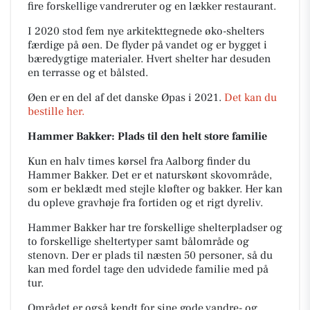
fire forskellige vandreruter og en lækker restaurant.
I 2020 stod fem nye arkitekttegnede øko-shelters
færdige på øen. De flyder på vandet og er bygget i
bæredygtige materialer. Hvert shelter har desuden
en terrasse og et bålsted.
Øen er en del af det danske Øpas i 2021.
Det kan du
bestille her.
Hammer Bakker: Plads til den helt store familie
Kun en halv times kørsel fra Aalborg finder du
Hammer Bakker. Det er et naturskønt skovområde,
som er beklædt med stejle kløfter og bakker. Her kan
du opleve gravhøje fra fortiden og et rigt dyreliv.
Hammer Bakker har tre forskellige shelterpladser og
to forskellige sheltertyper samt bålområde og
stenovn. Der er plads til næsten 50 personer, så du
kan med fordel tage den udvidede familie med på
tur.
Området er også kendt for sine gode vandre- og