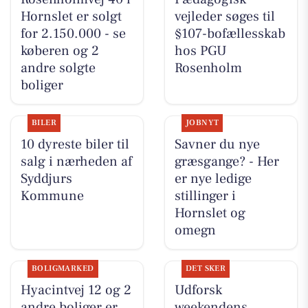
Hornslet er solgt
vejleder søges til
for 2.150.000 - se
§107-bofællesskab
køberen og 2
hos PGU
andre solgte
Rosenholm
boliger
BILER
JOBNYT
10 dyreste biler til
Savner du nye
salg i nærheden af
græsgange? - Her
Syddjurs
er nye ledige
Kommune
stillinger i
Hornslet og
omegn
BOLIGMARKED
DET SKER
Hyacintvej 12 og 2
Udforsk
andre boliger er
weekendens