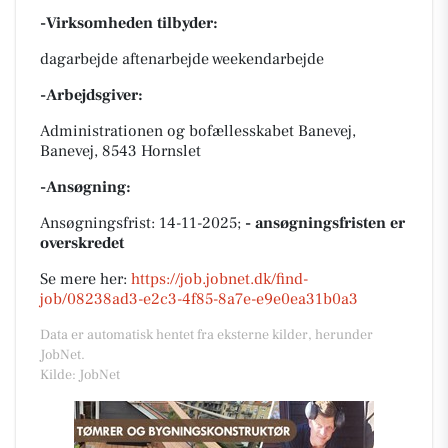
-Virksomheden tilbyder:
dagarbejde aftenarbejde weekendarbejde
-Arbejdsgiver:
Administrationen og bofællesskabet Banevej,
Banevej, 8543 Hornslet
-Ansøgning:
Ansøgningsfrist: 14-11-2025;
- ansøgningsfristen er
overskredet
Se mere her:
https://job.jobnet.dk/find-
job/08238ad3-e2c3-4f85-8a7e-e9e0ea31b0a3
Data er automatisk hentet fra eksterne kilder, herunder
JobNet.
Kilde: JobNet