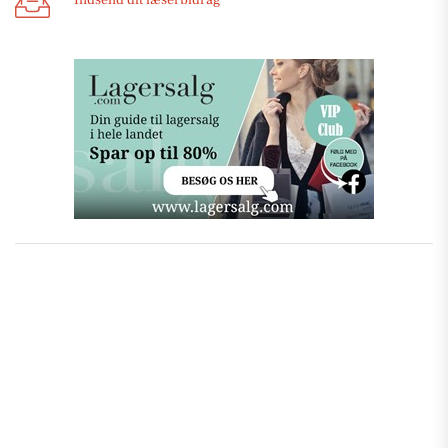
Indsend dit læserbidrag