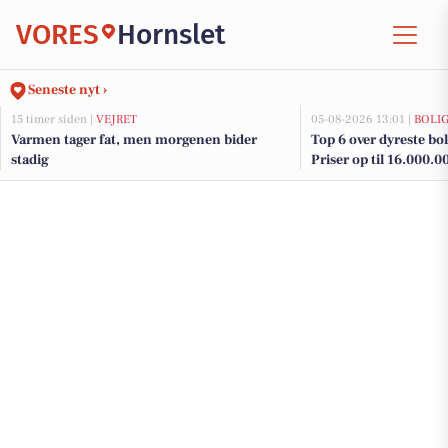
VORES
Hornslet
Seneste nyt ›
15 timer siden |
VEJRET
05-08-2026 13:01 |
BOLI
Varmen tager fat, men morgenen bider
Top 6 over dyreste boli
stadig
Priser op til 16.000.0