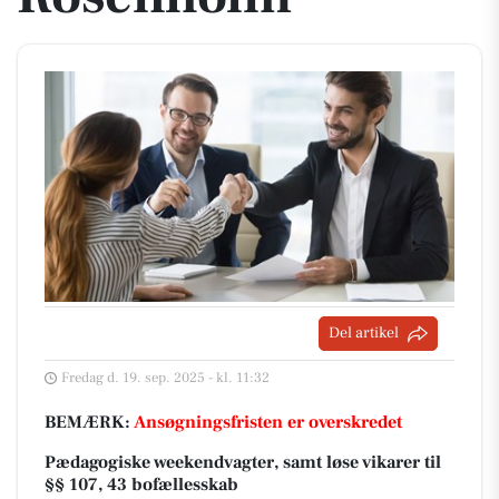
Del artikel
Fredag d. 19. sep. 2025 - kl. 11:32
BEMÆRK:
Ansøgningsfristen er overskredet
Pædagogiske weekendvagter, samt løse vikarer til
§§ 107, 43 bofællesskab