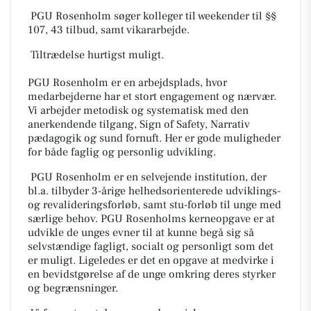
PGU Rosenholm søger kolleger til weekender til §§
107, 43 tilbud, samt vikararbejde.
Tiltrædelse hurtigst muligt.
PGU Rosenholm er en arbejdsplads, hvor
medarbejderne har et stort engagement og nærvær.
Vi arbejder metodisk og systematisk med den
anerkendende tilgang, Sign of Safety, Narrativ
pædagogik og sund fornuft. Her er gode muligheder
for både faglig og personlig udvikling.
PGU Rosenholm er en selvejende institution, der
bl.a. tilbyder 3-årige helhedsorienterede udviklings­-
og revalideringsforløb, samt stu-forløb til unge med
særlige behov. PGU Rosenholms kerneopgave er at
udvikle de unges evner til at kunne begå sig så
selvstændige fagligt, socialt og personligt som det
er muligt. Ligeledes er det en opgave at medvirke i
en bevidstgørelse af de unge omkring deres styrker
og begrænsninger.