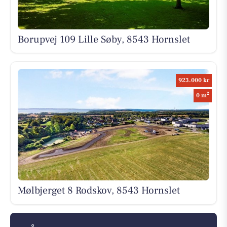
Borupvej 109 Lille Søby, 8543 Hornslet
923.000 kr
2
0 m
Mølbjerget 8 Rodskov, 8543 Hornslet