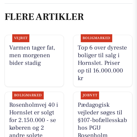
FLERE ARTIKLER
VEJRET
BOLIGMARKED
Varmen tager fat,
Top 6 over dyreste
men morgenen
boliger til salg i
bider stadig
Hornslet. Priser
op til 16.000.000
kr
BOLIGMARKED
JOBNYT
Rosenholmvej 40 i
Pædagogisk
Hornslet er solgt
vejleder søges til
for 2.150.000 - se
§107-bofællesskab
køberen og 2
hos PGU
andre solgte
Rosenholm