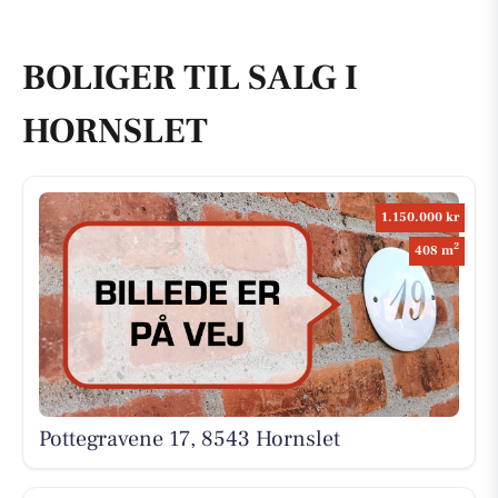
BOLIGER TIL SALG I
HORNSLET
1.150.000 kr
2
408 m
Pottegravene 17, 8543 Hornslet