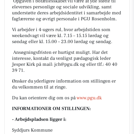
Opgaven i bofællesskabet vil være at yde støtte til
elevernes personlige og sociale udvikling, samt
understøtte deres arbejdsidentitet i samarbejde med
faglærerne og øvrigt personale i PGU Rosenholm.
Vi arbejder i 4-ugers rul, hvor arbejdstiden som
weekendvagt vil være kl. 7.15 – 15.15 lørdag og
søndag eller kl. 15.00 – 23.00 lørdag og søndag.
Ansøgningsfristen er hurtigst muligt. Har det
interesse, kontakt da venligst pædagogisk leder
Jesper Kirk på mail:
jch@pgu.dk
og eller tlf.: 40 40
39 71.
Ønsker du yderligere information om stillingen er
du velkommen til at ringe.
Du kan orientere dig om os på
www.pgu.dk
INFORMATIONER OM STILLINGEN:
- Arbejdspladsen ligger i:
Syddjurs Kommune