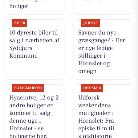
boliger
BILER
JOBNYT
10 dyreste biler til
Savner du nye
salg i nærheden af
græsgange? - Her
Syddjurs
er nye ledige
Kommune
stillinger i
Hornslet og
omegn
BOLIGMARKED
DET SKER
Hyacintvej 12 og 2
Udforsk
andre boliger er
weekendens
kommet til salg
muligheder i
denne uge i
Hornslet: Fra
Hornslet - se
episke film til
boligerne her.
slotshistorie