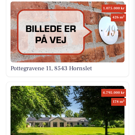
1.075.000 kr
2
426 m
Pottegravene 11, 8543 Hornslet
4.795.000 kr
2
178 m