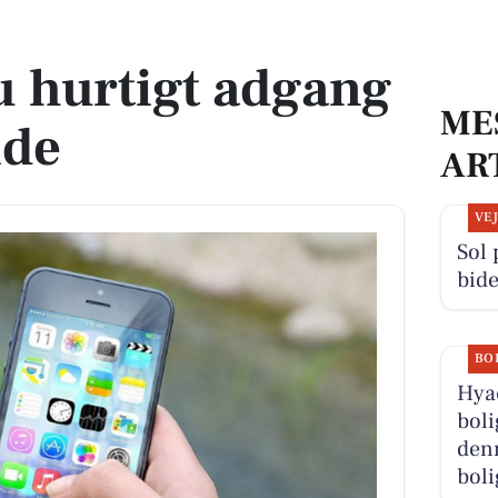
side
u hurtigt adgang
ME
ide
AR
VE
Sol
bide
BO
Hyac
boli
denn
boli