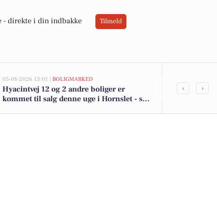
 -
direkte i din indbakke
Tilmeld
05-08-2026 13:01 |
BOLIGMARKED
05-08-2026 09:0
‹
›
Hyacintvej 12 og 2 andre boliger er
Udforsk wee
kommet til salg denne uge i Hornslet - se
Hornslet: Fra
boligerne her.