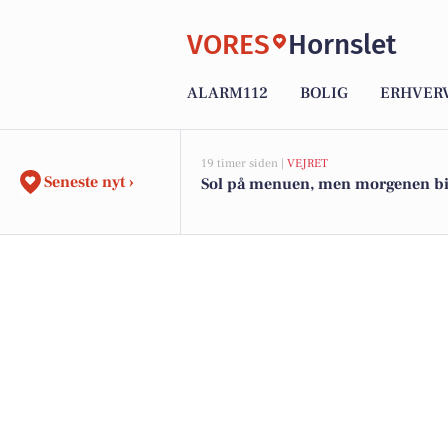
VORES
Hornslet
ALARM112
BOLIG
ERHVER
19 timer siden |
VEJRET
Seneste nyt ›
Sol på menuen, men morgenen bid