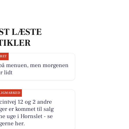
ST LÆSTE
TIKLER
JRET
 på menuen, men morgenen
r lidt
LIGMARKED
intvej 12 og 2 andre
ger er kommet til salg
e uge i Hornslet - se
gerne her.