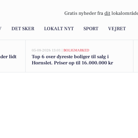
Gratis nyheder fra
dit
lokalområde
V
DET SKER
LOKALT NYT
SPORT
VEJRET
05-08-2026 13:01 |
BOLIGMARKED
er lidt
Top 6 over dyreste boliger til salg i
Hornslet. Priser op til 16.000.000 kr