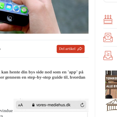
p
Del artikel
lt kan hente din bys side ned som en ’app’ på
er gennem en step-by-step guide til, hvordan
rvindue
ys