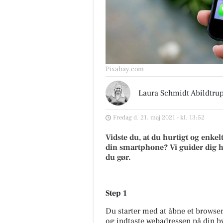
Pixabay.com
Laura Schmidt Abildtru
Fredag d. 21. maj 2021 - kl. 13:52
Vidste du, at du hurtigt og enke
din smartphone? Vi guider dig h
du gør.
Step 1
Du starter med at åbne et browse
og indtaste
webadressen på din b