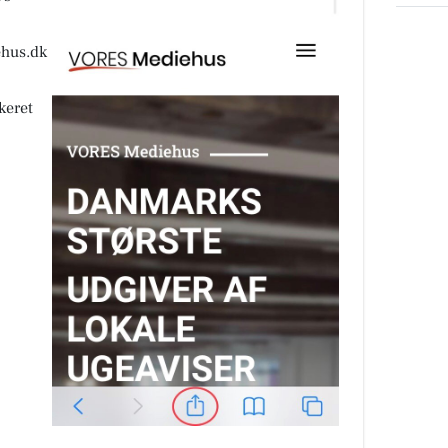
ehus.dk
keret