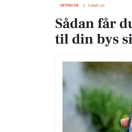
Sådan får du hurtigt adgang til din bys 
ARTIKLER
Lokalt nyt
Sådan får d
til din bys s