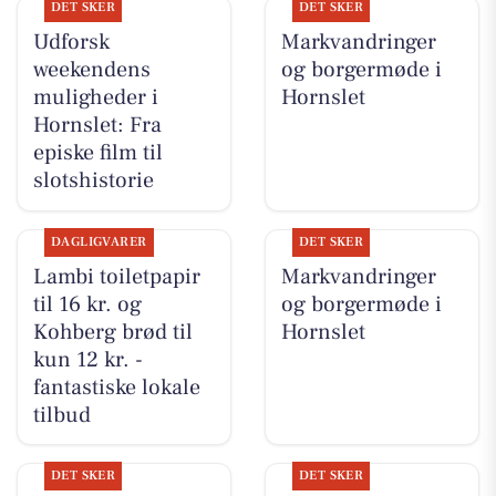
DET SKER
DET SKER
Udforsk
Markvandringer
weekendens
og borgermøde i
muligheder i
Hornslet
Hornslet: Fra
episke film til
slotshistorie
DAGLIGVARER
DET SKER
Lambi toiletpapir
Markvandringer
til 16 kr. og
og borgermøde i
Kohberg brød til
Hornslet
kun 12 kr. -
fantastiske lokale
tilbud
DET SKER
DET SKER