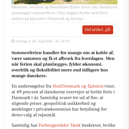
Økonomi, overblik og fleksibilitet fylder mere, når danskerne
planlægger sommerferie. Flere kigger derfor mod ferie
tættere på hjemmet i Danmark og Sverige.
Del artikel
Lørdag d. 30. maj 2026 - kl. 08:01
Sommerferien handler for mange om at koble af,
være sammen og få et afbræk fra hverdagen. Men
når ferien skal planlægges, fylder økonomi,
overblik og fleksibilitet mere end tidligere hos
mange danskere.
En undersøgelse fra
VisitDenmark og Epinion
viser,
at 49 procent af danskerne overvejer at holde ferie i
Danmark i år. Samtidig svarer tre ud af fire, at
stigende priser, geopolitisk usikkerhed og
ændringer i privatøkonomien har betydning for
deres valg af rejsemål.
Samtidig har
Forbrugerrådet Tænk
beskrevet, hvilke