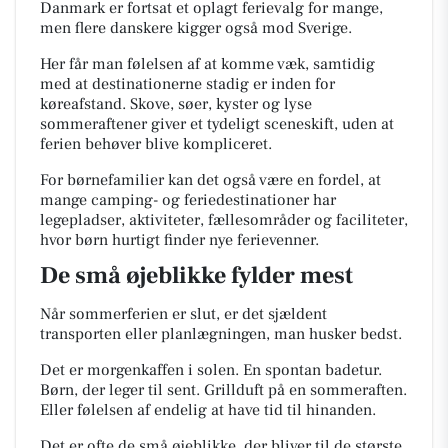
Danmark er fortsat et oplagt ferievalg for mange,
men flere danskere kigger også mod Sverige.
Her får man følelsen af at komme væk, samtidig
med at destinationerne stadig er inden for
køreafstand. Skove, søer, kyster og lyse
sommeraftener giver et tydeligt sceneskift, uden at
ferien behøver blive kompliceret.
For børnefamilier kan det også være en fordel, at
mange camping- og feriedestinationer har
legepladser, aktiviteter, fællesområder og faciliteter,
hvor børn hurtigt finder nye ferievenner.
De små øjeblikke fylder mest
Når sommerferien er slut, er det sjældent
transporten eller planlægningen, man husker bedst.
Det er morgenkaffen i solen. En spontan badetur.
Børn, der leger til sent. Grillduft på en sommeraften.
Eller følelsen af endelig at have tid til hinanden.
Det er ofte de små øjeblikke, der bliver til de største