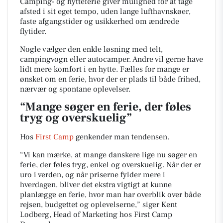
Camping- og hytteferie giver mulighed for at tage
afsted i sit eget tempo, uden lange lufthavnskøer,
faste afgangstider og usikkerhed om ændrede
flytider.
Nogle vælger den enkle løsning med telt,
campingvogn eller autocamper. Andre vil gerne have
lidt mere komfort i en hytte. Fælles for mange er
ønsket om en ferie, hvor der er plads til både frihed,
nærvær og spontane oplevelser.
“Mange søger en ferie, der føles
tryg og overskuelig”
Hos
First Camp
genkender man tendensen.
“Vi kan mærke, at mange danskere lige nu søger en
ferie, der føles tryg, enkel og overskuelig. Når der er
uro i verden, og når priserne fylder mere i
hverdagen, bliver det ekstra vigtigt at kunne
planlægge en ferie, hvor man har overblik over både
rejsen, budgettet og oplevelserne,” siger Kent
Lodberg, Head of Marketing hos First Camp