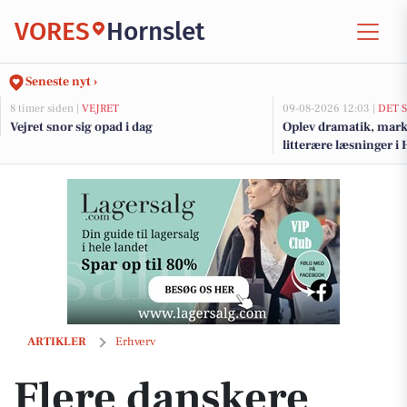
VORES
Hornslet
Seneste nyt ›
8 timer siden |
VEJRET
09-08-2026 12:03 |
DET 
Vejret snor sig opad i dag
Oplev dramatik, mar
litterære læsninger i 
Flere danskere tænker anderledes om sommerferien i år
ARTIKLER
Erhverv
Flere danskere