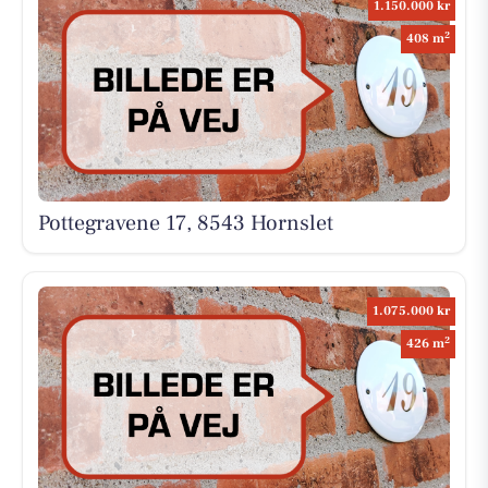
1.150.000 kr
2
408 m
Pottegravene 17, 8543 Hornslet
1.075.000 kr
2
426 m