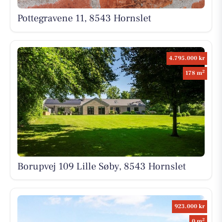
Pottegravene 11, 8543 Hornslet
4.795.000 kr
2
178 m
Borupvej 109 Lille Søby, 8543 Hornslet
923.000 kr
2
0 m