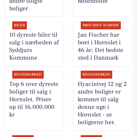
andre solgte
Rosenholm
boliger
BILER
MØD DINE NABOER
10 dyreste biler til
Jan Fischer har
salg i nærheden af
boet i Hornslet i
Syddjurs
46 år: Det bedste
Kommune
sted i Danmark
BOLIGMARKED
BOLIGMARKED
Top 6 over dyreste
Hyacintvej 12 og 2
boliger til salg i
andre boliger er
Hornslet. Priser
kommet til salg
op til 16.000.000
denne uge i
kr
Hornslet - se
boligerne her.