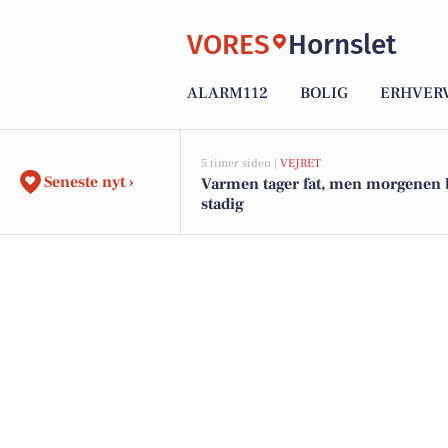
VORES
Hornslet
ALARM112
BOLIG
ERHVER
5 timer siden |
VEJRET
Seneste nyt ›
Varmen tager fat, men morgenen 
stadig