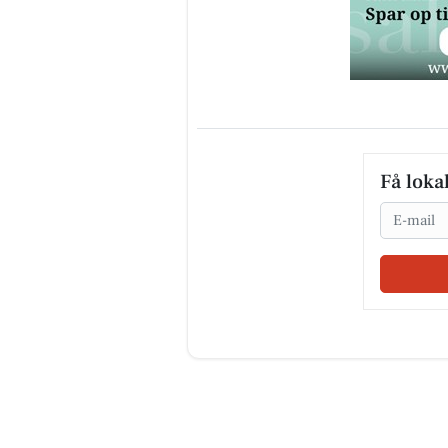
Få loka
Email