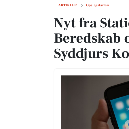
Nyt fra Station Hornslet - Beredskab
ARTIKLER
Opslagstavlen
Nyt fra Stat
Beredskab 
Syddjurs 