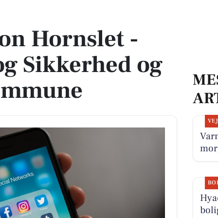
 og Sikkerhed og Syddjurs Kommune
ion Hornslet -
og Sikkerhed og
ME
Kommune
AR
VE
Varm
mor
BO
Hyac
boli