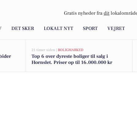
Gratis nyheder fra
dit
lokalområde
V
DET SKER
LOKALT NYT
SPORT
VEJRET
21 timer siden |
BOLIGMARKED
bider
Top 6 over dyreste boliger til salg i
Hornslet. Priser op til 16.000.000 kr