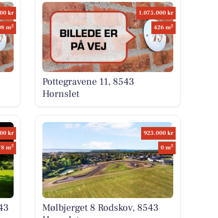
00 kr
1.075.000 kr
2
2
08 m
426 m
Pottegravene 11, 8543
Hornslet
00 kr
923.000 kr
2
2
78 m
0 m
43
Mølbjerget 8 Rodskov, 8543