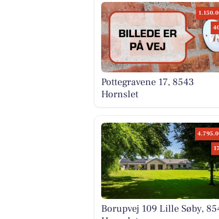
1.150.0
4
Pottegravene 17, 8543
Hornslet
4.795.0
1
Borupvej 109 Lille Søby, 85