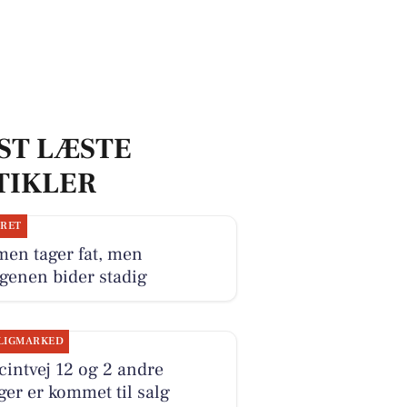
ST LÆSTE
TIKLER
JRET
en tager fat, men
genen bider stadig
LIGMARKED
intvej 12 og 2 andre
ger er kommet til salg