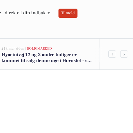
 -
direkte i din indbakke
Tilmeld
21 timer siden |
BOLIGMARKED
05-08-2026 09:0
‹
›
Hyacintvej 12 og 2 andre boliger er
Udforsk wee
kommet til salg denne uge i Hornslet - se
Hornslet: Fra
boligerne her.