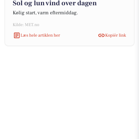
Sol og lun vind over dagen
Kølig start, varm eftermiddag.
Kilde: MET.no
Læs hele artiklen her
Kopiér link